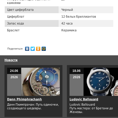
камнями
Цвет циферблата
Черный
Циферблат
12 белых бриллиантов
Запас хода
42 часа
Браслет
Керамика
Поделиться
Новости
24.06
18.06
2026
2026
Dann Phimphrachanh
Ludovic Ballouard
Данн Пхимпрачан: Путь одиночки,
Ludovic Ballouard
создающего шедевры.
Путь мастера: от Бретани до
Женевы.