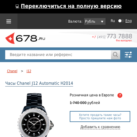
Переключиться на полную версию
💻
Ru
Eng
Рубль
Пол
Горячие предложения
Chanel
>
J12
Часы Chanel J12 Automatic H2014
Розничная цена
в Европе
?
1 740 000
рублей
Хотите продать такие часы?
Просто пришлите нам фото
Добавить к сравнению