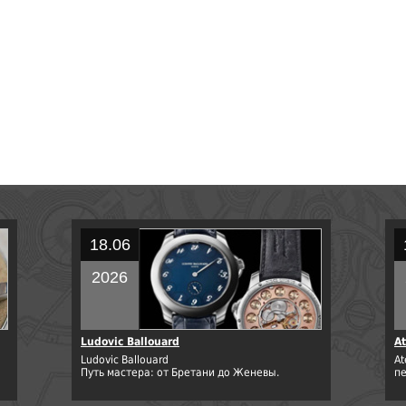
18.06
2026
Ludovic Ballouard
At
Ludovic Ballouard
At
Путь мастера: от Бретани до Женевы.
п