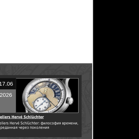
17.06
2026
eliers Hervé Schlüchter
eliers Hervé Schlüchter: философия времени,
ереданная через поколения