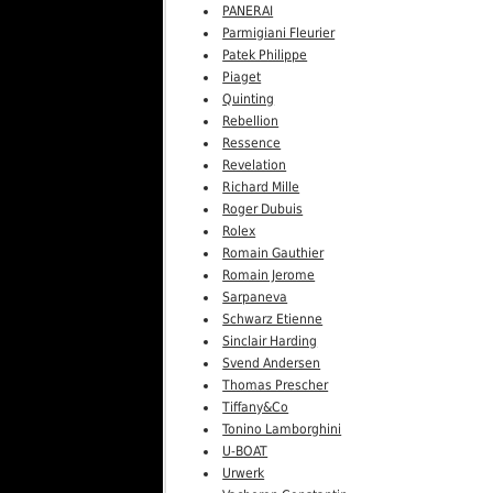
PANERAI
Parmigiani Fleurier
Patek Philippe
Piaget
Quinting
Rebellion
Ressence
Revelation
Richard Mille
Roger Dubuis
Rolex
Romain Gauthier
Romain Jerome
Sarpaneva
Schwarz Etienne
Sinclair Harding
Svend Andersen
Thomas Prescher
Tiffany&Co
Tonino Lamborghini
U-BOAT
Urwerk