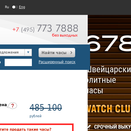
Ru
Eng
редложения
Найти часы
о
Расширенный поиск
ена
485 100
рублей
тите продать такие часы?