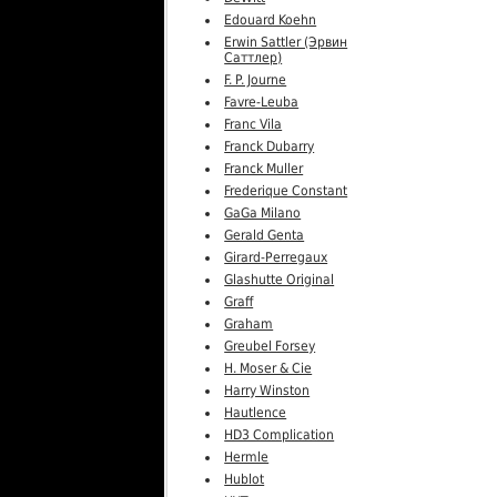
Edouard Koehn
Erwin Sattler (Эрвин
Саттлер)
F. P. Journe
Favre-Leuba
Franc Vila
Franck Dubarry
Franck Muller
Frederique Constant
GaGa Milano
Gerald Genta
Girard-Perregaux
Glashutte Original
Graff
Graham
Greubel Forsey
H. Moser & Cie
Harry Winston
Hautlence
HD3 Complication
Hermle
Hublot