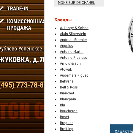
MONSIEUR DE CHANEL
Бренды
A. Lange & Sohne
Alain Silberstein
Andreas Strehler
Angelus
Antoine Martin
Antoine Preziuso
Arnold & Son
Atowak
Audemars Piguet
Behrens
Bell & Ross
Bianchet
Blancpain
Blu
Boucheron
Bovet
Breguet
Breitling
Характе