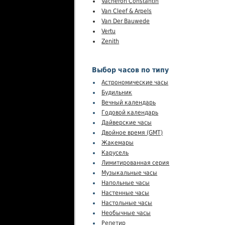
Vacheron Constantin
Van Cleef & Arpels
Van Der Bauwede
Vertu
Zenith
Выбор часов по типу
Астрономические часы
Будильник
Вечный календарь
Годовой календарь
Дайверские часы
Двойное время (GMT)
Жакемары
Карусель
Лимитированная серия
Музыкальные часы
Напольные часы
Настенные часы
Настольные часы
Необычные часы
Репетир