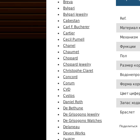
Breva
Bvlgari
Bvlgari Jewelry
Ref.
Cabestan
Carl F. Bucherer
Материал 
Cartier
Механизм
Cecil Purnell
Chanel
Функции
Chaumet
Пол
Chopard
Chopard Jewelry
Размер ко
Christophe Claret
Водонепро
Concord
Corum
Форма кор
CVD
Цвет цифе
Cvstos
Daniel Roth
Запас хода
De Bethune
Браслет
De Grisogono Jewelry
De Grisogono Watches
Поделиться
Delaneau
Devon Works
DeWitt