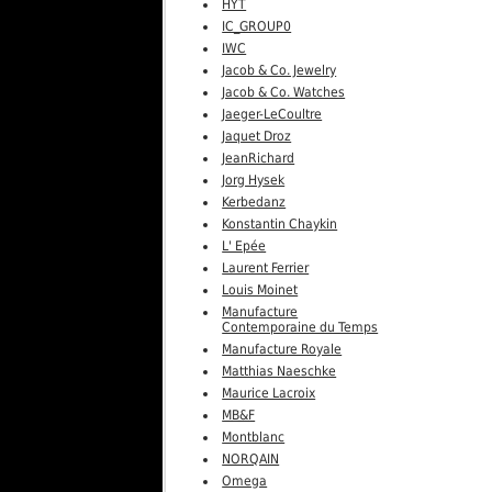
HYT
IC_GROUP0
IWC
Jacob & Co. Jewelry
Jacob & Co. Watches
Jaeger-LeCoultre
Jaquet Droz
JeanRichard
Jorg Hysek
Kerbedanz
Konstantin Chaykin
L' Epée
Laurent Ferrier
Louis Moinet
Manufacture
Contemporaine du Temps
Manufacture Royale
Matthias Naeschke
Maurice Lacroix
MB&F
Montblanc
NORQAIN
Omega