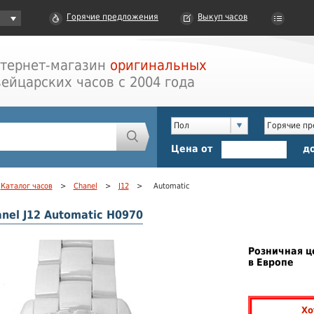
Горячие предложения
Выкуп часов
тернет-магазин
оригинальных
ейцарских часов с 2004 года
Пол
Горячие п
Цена от
д
Каталог часов
>
Chanel
>
J12
>
Automatic
nel J12 Automatic H0970
Розничная ц
в Европе
Хо