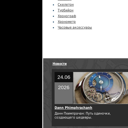
Скелетон
Турбийон
Хронограф
Хронометр
Часовые аксессуары
Новости
24.06
2026
Dann Phimphrachanh
Данн Пхимпрачан: Путь одиночки,
создающего шедевры.