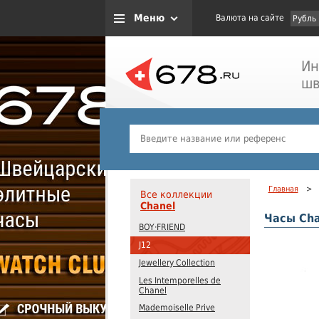
Меню
Валюта на сайте
Рубль
Ин
шв
Главная
>
Все коллекции
Chanel
Часы Cha
BOY·FRIEND
J12
Jewellery Collection
Les Intemporelles de
Chanel
Mademoiselle Prive