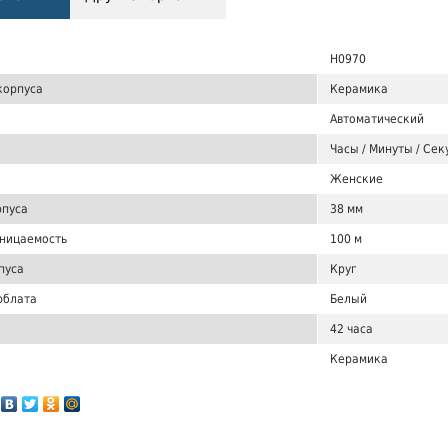
H0970
корпуса
Керамика
Автоматический
Часы / Минуты / Сек
Женские
рпуса
38 мм
ницаемость
100 м
пуса
Круг
рблата
Белый
42 часа
Керамика