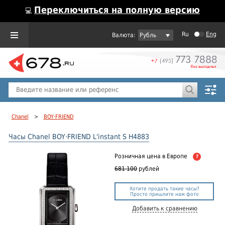
Переключиться на полную версию
💻
Ru
Eng
Рубль
Пол
Горячие предложения
Chanel
>
BOY·FRIEND
Часы Chanel BOY·FRIEND L'instant S H4883
Розничная цена
в Европе
?
681 100
рублей
Хотите продать такие часы?
Просто пришлите нам фото
Добавить к сравнению