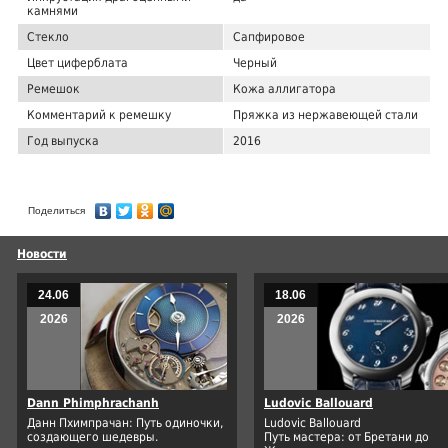
камнями
Стекло
Сапфировое
Цвет циферблата
Черный
Ремешок
Кожа аллигатора
Комментарий к ремешку
Пряжка из нержавеющей стали
Год выпуска
2016
Поделиться
Новости
24.06
18.06
2026
2026
Dann Phimphrachanh
Ludovic Ballouard
Данн Пхимпрачан: Путь одиночки,
Ludovic Ballouard
создающего шедевры.
Путь мастера: от Бретани до