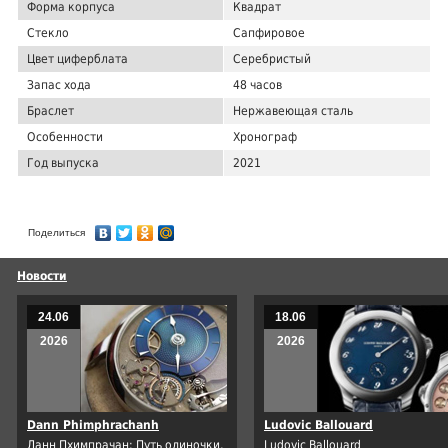
Форма корпуса
Квадрат
Стекло
Сапфировое
Цвет циферблата
Серебристый
Запас хода
48 часов
Браслет
Нержавеющая сталь
Особенности
Хронограф
Год выпуска
2021
Поделиться
Новости
24.06
18.06
2026
2026
Dann Phimphrachanh
Ludovic Ballouard
Данн Пхимпрачан: Путь одиночки,
Ludovic Ballouard