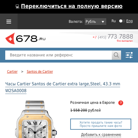
Переключиться на полную версию
💻
Ru
Eng
Рубль
Пол
Горячие предложения
Cartier
>
Santos de Cartier
Часы Cartier Santos de Cartier extra large,Steel, 43.3 mm
W2SA0008
Розничная цена
в Европе
?
1 558 200
рублей
Хотите продать такие часы?
Просто пришлите нам фото
Добавить к сравнению