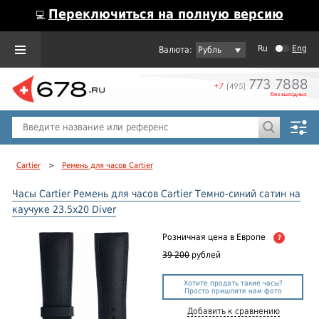
Переключиться на полную версию
💻
Ru
Eng
Рубль
Пол
Горячие предложения
Cartier
>
Ремень для часов Cartier
Часы Cartier Ремень для часов Cartier Темно-синий сатин на
каучуке 23.5x20 Diver
Розничная цена
в Европе
?
39 200
рублей
Хотите продать такие часы?
Просто пришлите нам фото
Добавить к сравнению