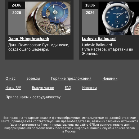
24.06
18.06
2026
2026
Dann Phimphrachanh
Ludovic Ballouard
Данн Пхимпрачан: Путь одиночки,
Ludovic Ballouard
создающего шедевры.
Путь мастера: от Бретани до
Женевы.
О нас
Бренды
Горячие предложения
Новинки
Часы Б/У
Выкуп часов
FAQ
Новости
Приглашаем к сотрудничеству
Все права на товарные знаки и фотоизображения, используемые на данной странице
сайта, принадлежат соответствующим правообладателям, взяты из открытых источников
(других
интернет-сайтов
) и представлены на сайте 678.ru исключительно для
информирования пользователей бесплатной информационной службы поиска часов
в Москве.