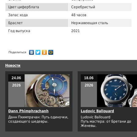
Цвет циферблата
Серебристый
Запас хода
48 часов
Браслет
Нержавеющая сталь
Год выпуска
2021
Поделиться
Новости
24.06
18.06
2026
2026
Dann Phimphrachanh
Ludovic Ballouard
Данн Пхимпрачан: Путь одиночки,
Ludovic Ballouard
создающего шедевры.
Путь мастера: от Бретани до
Женевы.