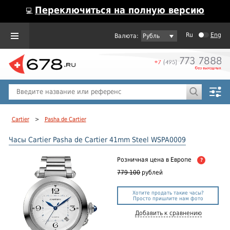
Переключиться на полную версию
💻
Ru
Eng
Рубль
Пол
Горячие предложения
Cartier
>
Pasha de Cartier
Часы Cartier Pasha de Cartier 41mm Steel WSPA0009
Розничная цена
в Европе
?
779 100
рублей
Хотите продать такие часы?
Просто пришлите нам фото
Добавить к сравнению