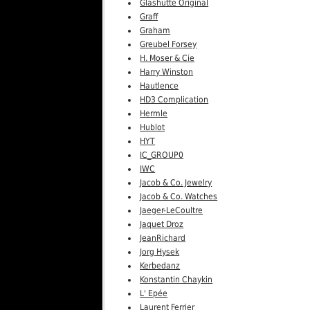
Glashutte Original
Graff
Graham
Greubel Forsey
H. Moser & Cie
Harry Winston
Hautlence
HD3 Complication
Hermle
Hublot
HYT
IC_GROUP0
IWC
Jacob & Co. Jewelry
Jacob & Co. Watches
Jaeger-LeCoultre
Jaquet Droz
JeanRichard
Jorg Hysek
Kerbedanz
Konstantin Chaykin
L' Epée
Laurent Ferrier