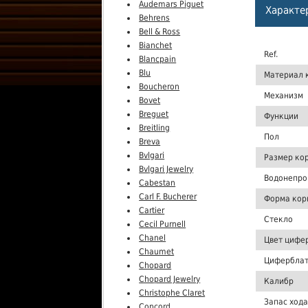
Audemars Piguet
Характе
Behrens
Bell & Ross
Bianchet
Ref.
Blancpain
Blu
Материал 
Boucheron
Механизм
Bovet
Breguet
Функции
Breitling
Пол
Breva
Bvlgari
Размер ко
Bvlgari Jewelry
Водонепро
Cabestan
Carl F. Bucherer
Форма кор
Cartier
Стекло
Cecil Purnell
Chanel
Цвет цифе
Chaumet
Цифербла
Chopard
Chopard Jewelry
Калибр
Christophe Claret
Запас хода
Concord