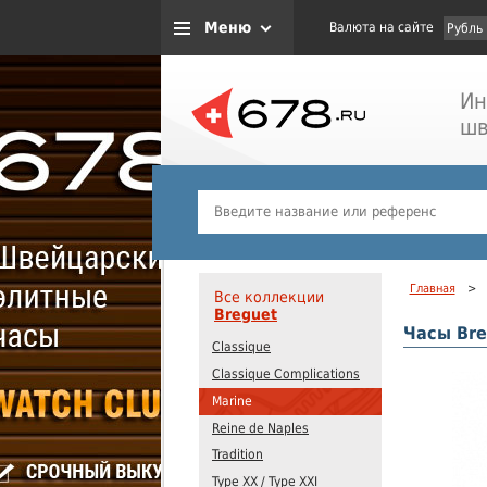
Меню
Валюта на сайте
Рубль
Ин
шв
Главная
>
Все коллекции
Breguet
Часы Bre
Classique
Classique Complications
Marine
Reine de Naples
Tradition
Type XX / Type XXI