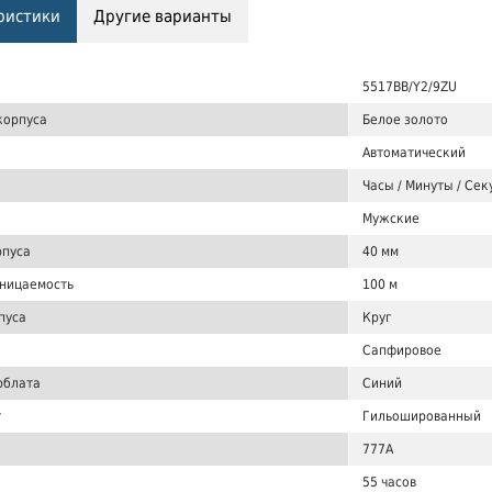
ристики
Другие варианты
5517BB/Y2/9ZU
корпуса
Белое золото
Автоматический
Часы / Минуты / Сек
Мужские
рпуса
40 мм
ницаемость
100 м
пуса
Круг
Сапфировое
рблата
Синий
т
Гильошированный
777A
55 часов