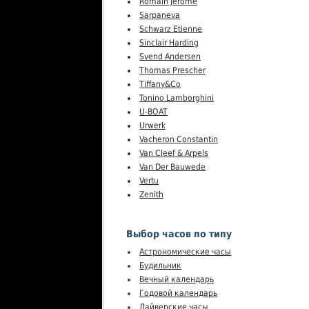
Romain Jerome
Sarpaneva
Schwarz Etienne
Sinclair Harding
Svend Andersen
Thomas Prescher
Tiffany&Co
Tonino Lamborghini
U-BOAT
Urwerk
Vacheron Constantin
Van Cleef & Arpels
Van Der Bauwede
Vertu
Zenith
Выбор часов по типу
Астрономические часы
Будильник
Вечный календарь
Годовой календарь
Дайверские часы