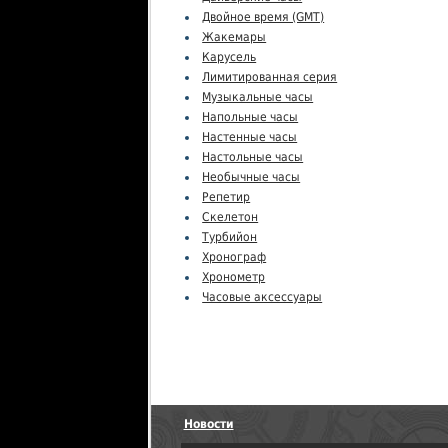
Двойное время (GMT)
Жакемары
Карусель
Лимитированная серия
Музыкальные часы
Напольные часы
Настенные часы
Настольные часы
Необычные часы
Репетир
Скелетон
Турбийон
Хронограф
Хронометр
Часовые аксессуары
Новости