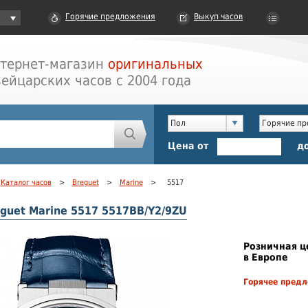
Горячие предложения
Выкуп часов
тернет-магазин
оригинальных
ейцарских часов с 2004 года
Пол
Горячие п
Цена от
д
Каталог часов
>
Breguet
>
Marine
>
5517
guet Marine 5517 5517BB/Y2/9ZU
Розничная ц
в Европе
Горячее пред