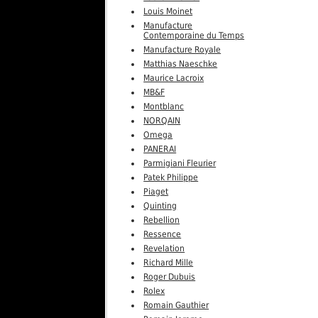
Louis Moinet
Manufacture
Contemporaine du Temps
Manufacture Royale
Matthias Naeschke
Maurice Lacroix
MB&F
Montblanc
NORQAIN
Omega
PANERAI
Parmigiani Fleurier
Patek Philippe
Piaget
Quinting
Rebellion
Ressence
Revelation
Richard Mille
Roger Dubuis
Rolex
Romain Gauthier