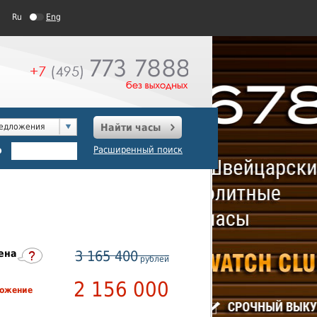
Ru
Eng
редложения
Найти часы
о
Расширенный поиск
ена
3 165 400
рублей
2 156 000
ложение