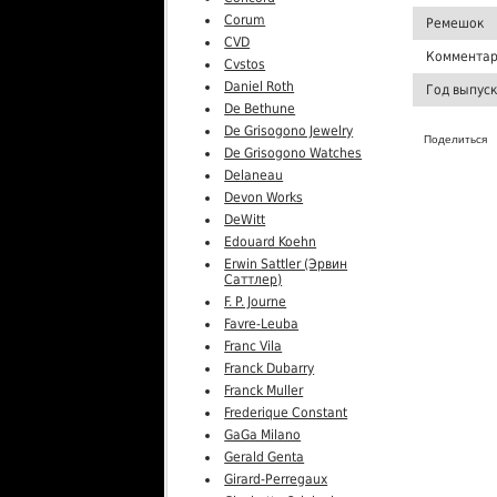
Corum
Ремешок
CVD
Комментар
Cvstos
Daniel Roth
Год выпус
De Bethune
De Grisogono Jewelry
Поделиться
De Grisogono Watches
Delaneau
Devon Works
DeWitt
Edouard Koehn
Erwin Sattler (Эрвин
Саттлер)
F. P. Journe
Favre-Leuba
Franc Vila
Franck Dubarry
Franck Muller
Frederique Constant
GaGa Milano
Gerald Genta
Girard-Perregaux