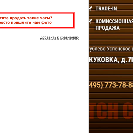
тите продать такие часы?
росто пришлите нам фото
Добавить к сравнению