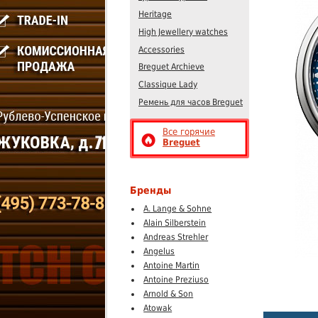
Heritage
High Jewellery watches
Accessories
Breguet Archieve
Classique Lady
Ремень для часов Breguet
Все горячие
Breguet
Бренды
A. Lange & Sohne
Alain Silberstein
Andreas Strehler
Angelus
Antoine Martin
Antoine Preziuso
Arnold & Son
Atowak