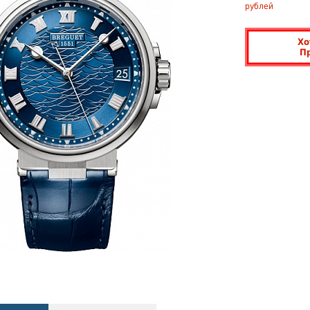
рублей
Хо
П