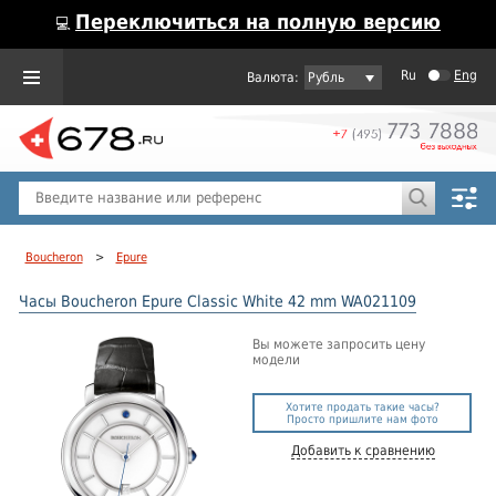
Переключиться на полную версию
💻
Ru
Eng
Рубль
Пол
Горячие предложения
Boucheron
>
Epure
Часы Boucheron Epure Classic White 42 mm WA021109
Вы можете запросить цену
модели
Хотите продать такие часы?
Просто пришлите нам фото
Добавить к сравнению