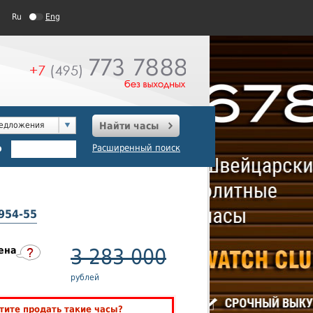
Ru
Eng
редложения
Найти часы
о
Расширенный поиск
954-55
ена
3 283 000
рублей
тите продать такие часы?