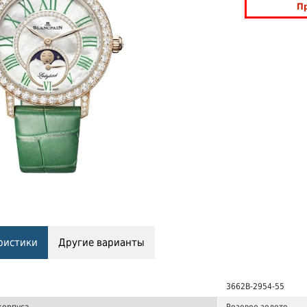
П
ристики
Другие варианты
3662B-2954-55