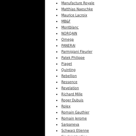
Manufacture Royale
Matthias Naeschke
Maurice Lacroix
MB&F
Montblanc
NORQAIN
Omega
PANERAI
Parmigiani Fleurier
Patek Philippe
Piaget
Quinting
Rebellion
Ressence
Revelation
Richard Mille
Roger Dubuis
Rolex
Romain Gauthier
Romain Jerome
Sarpaneva
Schwarz Etienne