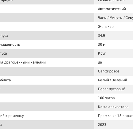
корпуса
Розовое золото
Автоматический
Часы / Минуты / Сек
Женские
рпуса
34.9
ницаемость
30 м
пуса
Круг
ия драгоценными камнями
да
Сапфировое
рблата
Белый / Зеленый
т
Перламутровый
100 часов
Кожа аллигатора
ий к ремешку
Пряжка из 18-карат
ка
2023