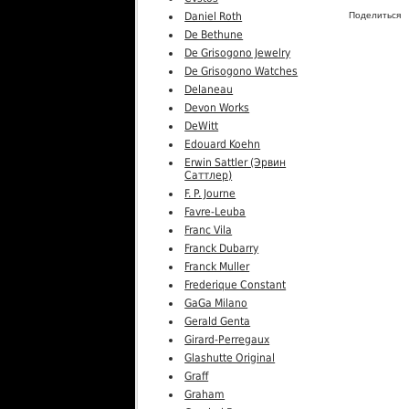
Daniel Roth
Поделиться
De Bethune
De Grisogono Jewelry
De Grisogono Watches
Delaneau
Devon Works
DeWitt
Edouard Koehn
Erwin Sattler (Эрвин
Саттлер)
F. P. Journe
Favre-Leuba
Franc Vila
Franck Dubarry
Franck Muller
Frederique Constant
GaGa Milano
Gerald Genta
Girard-Perregaux
Glashutte Original
Graff
Graham