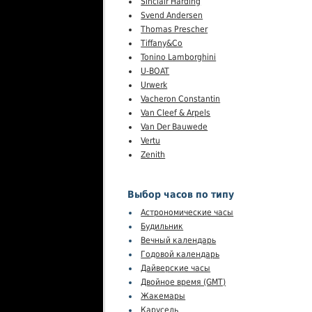
Sinclair Harding
Svend Andersen
Thomas Prescher
Tiffany&Co
Tonino Lamborghini
U-BOAT
Urwerk
Vacheron Constantin
Van Cleef & Arpels
Van Der Bauwede
Vertu
Zenith
Выбор часов по типу
Астрономические часы
Будильник
Вечный календарь
Годовой календарь
Дайверские часы
Двойное время (GMT)
Жакемары
Карусель