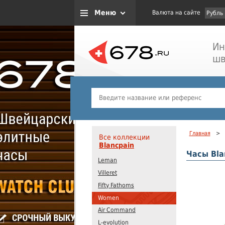
Меню
Валюта на сайте
Рубль
Ин
шв
Главная
>
Все коллекции
Blancpain
Часы Bla
Leman
Villeret
Fifty Fathoms
Women
Air Command
L-evolution