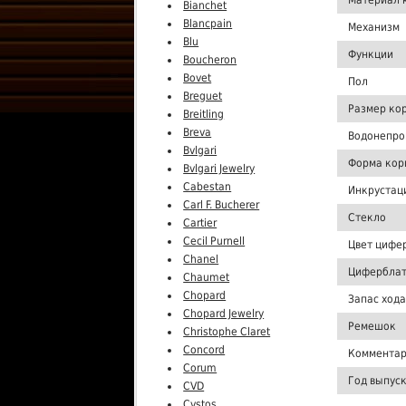
Материал 
Bianchet
Blancpain
Механизм
Blu
Функции
Boucheron
Bovet
Пол
Breguet
Размер ко
Breitling
Breva
Водонепро
Bvlgari
Форма кор
Bvlgari Jewelry
Cabestan
Инкрустац
Carl F. Bucherer
Стекло
Cartier
Cecil Purnell
Цвет цифе
Chanel
Цифербла
Chaumet
Chopard
Запас хода
Chopard Jewelry
Ремешок
Christophe Claret
Concord
Комментар
Corum
Год выпус
CVD
Cvstos