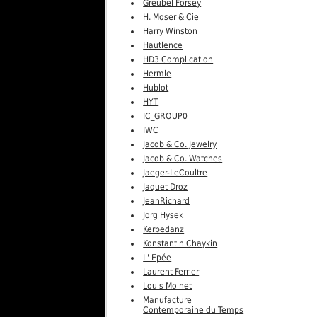
Greubel Forsey
H. Moser & Cie
Harry Winston
Hautlence
HD3 Complication
Hermle
Hublot
HYT
IC_GROUP0
IWC
Jacob & Co. Jewelry
Jacob & Co. Watches
Jaeger-LeCoultre
Jaquet Droz
JeanRichard
Jorg Hysek
Kerbedanz
Konstantin Chaykin
L' Epée
Laurent Ferrier
Louis Moinet
Manufacture
Contemporaine du Temps