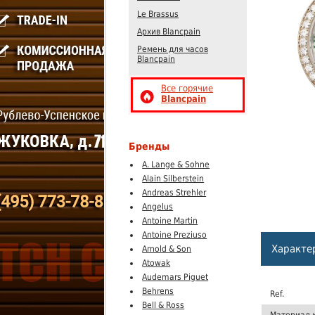
Le Brassus
Архив Blancpain
Ремень для часов
Blancpain
Все горячие
Blancpain
Бренды
A. Lange & Sohne
Alain Silberstein
Andreas Strehler
Angelus
Antoine Martin
Antoine Preziuso
Характе
Arnold & Son
Atowak
Audemars Piguet
Behrens
Ref.
Bell & Ross