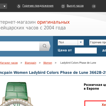
Горячие предложения
Выкуп часов
тернет-магазин
оригинальных
ейцарских часов с 2004 года
Пол
Горячие п
Цена от
д
Каталог часов
>
Blancpain
>
Women
>
Ladybird Colors Phase de Lune
ncpain Women Ladybird Colors Phase de Lune 3662B-2
Розничная ц
в Европе
Хо