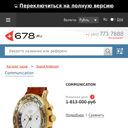
Переключиться на полную версию
💻
Ru
Eng
Рубль
Пол
Горячие предложения
Каталог часов
>
Svend Andersen
Communication
COMMUNICATION
Розничная цена
?
1 813 000 руб
Подробнее
|
Сравнить