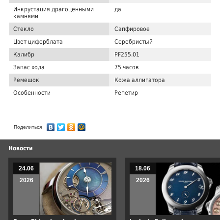
Инкрустация драгоценными
да
камнями
Стекло
Сапфировое
Цвет циферблата
Серебристый
Калибр
PF255.01
Запас хода
75 часов
Ремешок
Кожа аллигатора
Особенности
Репетир
Поделиться
Новости
24.06
18.06
2026
2026