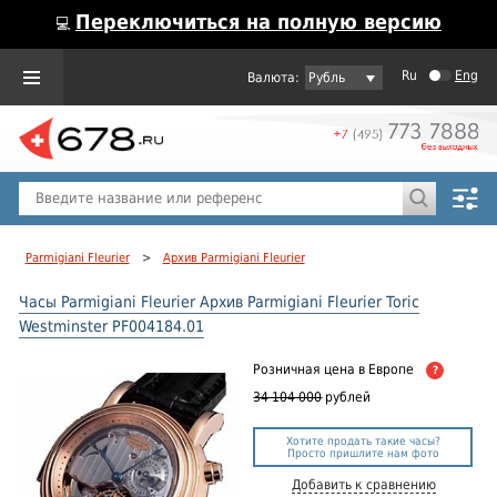
Переключиться на полную версию
💻
Ru
Eng
Рубль
Пол
Горячие предложения
Parmigiani Fleurier
>
Архив Parmigiani Fleurier
Часы Parmigiani Fleurier Архив Parmigiani Fleurier Toric
Westminster PF004184.01
Розничная цена
в Европе
?
34 104 000
рублей
Хотите продать такие часы?
Просто пришлите нам фото
Добавить к сравнению