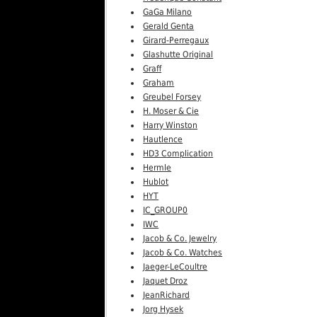
GaGa Milano
Gerald Genta
Girard-Perregaux
Glashutte Original
Graff
Graham
Greubel Forsey
H. Moser & Cie
Harry Winston
Hautlence
HD3 Complication
Hermle
Hublot
HYT
IC_GROUP0
IWC
Jacob & Co. Jewelry
Jacob & Co. Watches
Jaeger-LeCoultre
Jaquet Droz
JeanRichard
Jorg Hysek