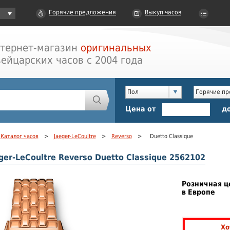
Горячие предложения
Выкуп часов
тернет-магазин
оригинальных
ейцарских часов с 2004 года
Пол
Горячие п
Цена от
д
Каталог часов
>
Jaeger-LeCoultre
>
Reverso
>
Duetto Classique
ger-LeCoultre Reverso Duetto Classique 2562102
Розничная ц
в Европе
Хо