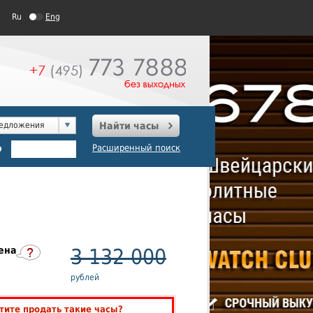
Ru
Eng
редложения
Найти часы
о
Расширенный поиск
ена
3 132 000
рублей
тите продать такие часы?