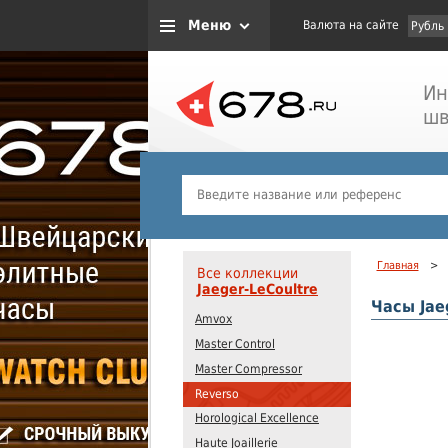
Меню
Валюта на сайте
Рубль
Ин
шв
Главная
>
Все коллекции
Jaeger-LeCoultre
Часы Jae
Amvox
Master Control
Master Compressor
Reverso
Horological Excellence
Haute Joaillerie