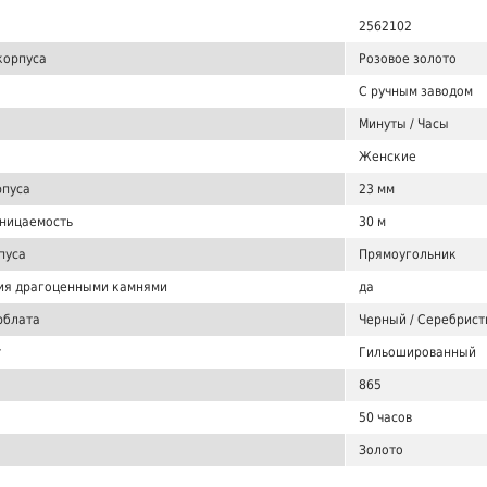
2562102
корпуса
Розовое золото
С ручным заводом
Минуты / Часы
Женские
рпуса
23 мм
ницаемость
30 м
пуса
Прямоугольник
ия драгоценными камнями
да
рблата
Черный / Серебрис
т
Гильошированный
865
50 часов
Золото