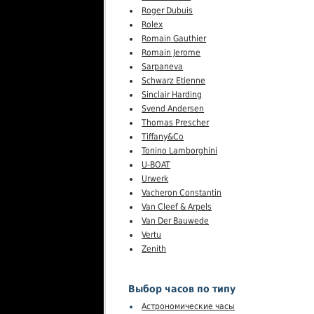
Roger Dubuis
Rolex
Romain Gauthier
Romain Jerome
Sarpaneva
Schwarz Etienne
Sinclair Harding
Svend Andersen
Thomas Prescher
Tiffany&Co
Tonino Lamborghini
U-BOAT
Urwerk
Vacheron Constantin
Van Cleef & Arpels
Van Der Bauwede
Vertu
Zenith
Выбор часов по типу
Астрономические часы