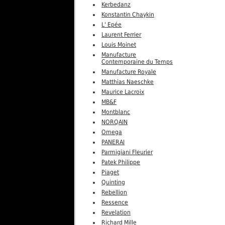
Kerbedanz
Konstantin Chaykin
L' Epée
Laurent Ferrier
Louis Moinet
Manufacture
Contemporaine du Temps
Manufacture Royale
Matthias Naeschke
Maurice Lacroix
MB&F
Montblanc
NORQAIN
Omega
PANERAI
Parmigiani Fleurier
Patek Philippe
Piaget
Quinting
Rebellion
Ressence
Revelation
Richard Mille