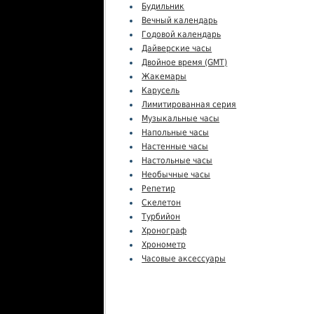
Будильник
Вечный календарь
Годовой календарь
Дайверские часы
Двойное время (GMT)
Жакемары
Карусель
Лимитированная серия
Музыкальные часы
Напольные часы
Настенные часы
Настольные часы
Необычные часы
Репетир
Скелетон
Турбийон
Хронограф
Хронометр
Часовые аксессуары