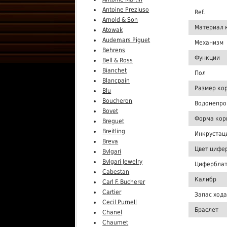
Antoine Preziuso
Ref.
Arnold & Son
Материал 
Atowak
Audemars Piguet
Механизм
Behrens
Функции
Bell & Ross
Bianchet
Пол
Blancpain
Размер ко
Blu
Boucheron
Водонепро
Bovet
Форма кор
Breguet
Breitling
Инкрустац
Breva
Цвет цифе
Bvlgari
Bvlgari Jewelry
Цифербла
Cabestan
Калибр
Carl F. Bucherer
Cartier
Запас хода
Cecil Purnell
Браслет
Chanel
Chaumet