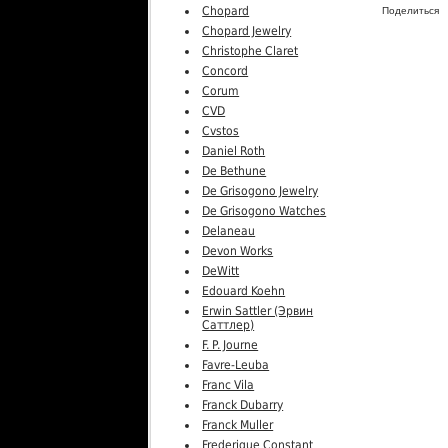
Chopard
Поделиться
Chopard Jewelry
Christophe Claret
Concord
Corum
CVD
Cvstos
Daniel Roth
De Bethune
De Grisogono Jewelry
De Grisogono Watches
Delaneau
Devon Works
DeWitt
Edouard Koehn
Erwin Sattler (Эрвин
Саттлер)
F. P. Journe
Favre-Leuba
Franc Vila
Franck Dubarry
Franck Muller
Frederique Constant