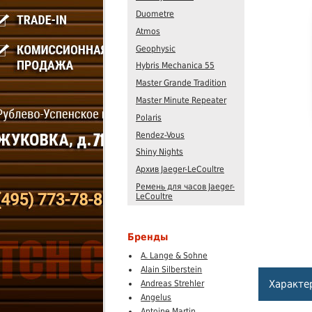
Duometre
Atmos
Geophysic
Hybris Mechanica 55
Master Grande Tradition
Master Minute Repeater
Polaris
Rendez-Vous
Shiny Nights
Архив Jaeger-LeCoultre
Ремень для часов Jaeger-
LeCoultre
Бренды
A. Lange & Sohne
Alain Silberstein
Характе
Andreas Strehler
Angelus
Antoine Martin