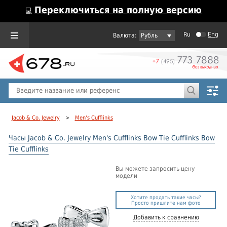
Переключиться на полную версию
💻
Ru
Eng
Рубль
Пол
Горячие предложения
Jacob & Co. Jewelry
>
Men's Cufflinks
Часы Jacob & Co. Jewelry Men's Cufflinks Bow Tie Cufflinks Bow
Tie Cufflinks
Вы можете запросить цену
модели
Хотите продать такие часы?
Просто пришлите нам фото
Добавить к сравнению