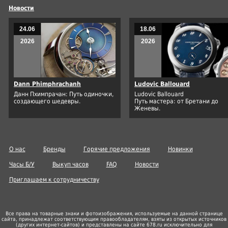
Новости
24.06
18.06
2026
2026
Dann Phimphrachanh
Ludovic Ballouard
Данн Пхимпрачан: Путь одиночки,
Ludovic Ballouard
создающего шедевры.
Путь мастера: от Бретани до
Женевы.
О нас
Бренды
Горячие предложения
Новинки
Часы Б/У
Выкуп часов
FAQ
Новости
Приглашаем к сотрудничеству
Все права на товарные знаки и фотоизображения, используемые на данной странице
сайта, принадлежат соответствующим правообладателям, взяты из открытых источников
(других
интернет-сайтов
) и представлены на сайте 678.ru исключительно для