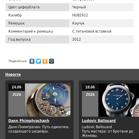
Цвет циферблата
Черный
Калибр
HUB2912
Ремешок
Каучук
Комментарий к ремешку
С титановой вставкой
Год выпуска
2012
Поделиться
Новости
24.06
18.06
2026
2026
Dann Phimphrachanh
Ludovic Ballouard
Данн Пхимпрачан: Путь одиночки,
Ludovic Ballouard
создающего шедевры.
Путь мастера: от Бретани до
Женевы.