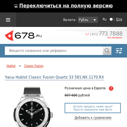
Переключиться на полную версию
💻
Ru
Eng
Рубль
Пол
Горячие предложения
Hublot
>
Classic Fusion
Часы Hublot Classic Fusion Quartz 33 581.NX.1170.RX
Розничная цена
в Европе
?
607 600
рублей
Хотите продать такие часы?
Просто пришлите нам фото
Добавить к сравнению