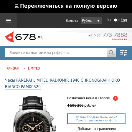
Переключиться на полную версию
💻
Ru
Eng
Рубль
Пол
Горячие предложения
PANERAI
>
LIMITED
Часы PANERAI LIMITED RADIOMIR 1940 CHRONOGRAPH ORO
BIANCO PAM00520
Розничная цена
в Европе
?
4 596 200
рублей
Хотите продать такие часы?
Просто пришлите нам фото
Добавить к сравнению