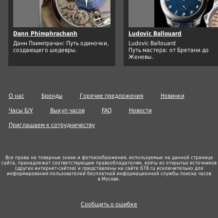
Dann Phimphrachanh
Ludovic Ballouard
Данн Пхимпрачан: Путь одиночки,
Ludovic Ballouard
создающего шедевры.
Путь мастера: от Бретани до
Женевы.
О нас
Бренды
Горячие предложения
Новинки
Часы Б/У
Выкуп часов
FAQ
Новости
Приглашаем к сотрудничеству
Все права на товарные знаки и фотоизображения, используемые на данной странице
сайта, принадлежат соответствующим правообладателям, взяты из открытых источников
(других
интернет-сайтов
) и представлены на сайте 678.ru исключительно для
информирования пользователей бесплатной информационной службы поиска часов
в Москве.
Сообщить о ошибке