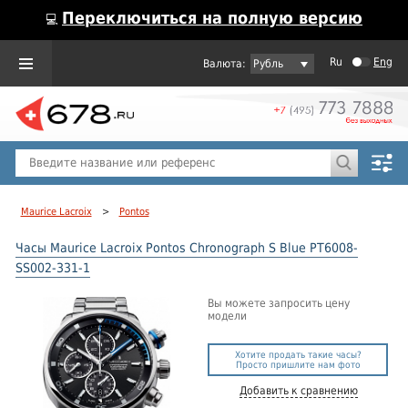
Переключиться на полную версию
💻
Ru
Eng
Рубль
Пол
Горячие предложения
Maurice Lacroix
>
Pontos
Часы Maurice Lacroix Pontos Chronograph S Blue PT6008-
SS002-331-1
Вы можете запросить цену
модели
Хотите продать такие часы?
Просто пришлите нам фото
Добавить к сравнению