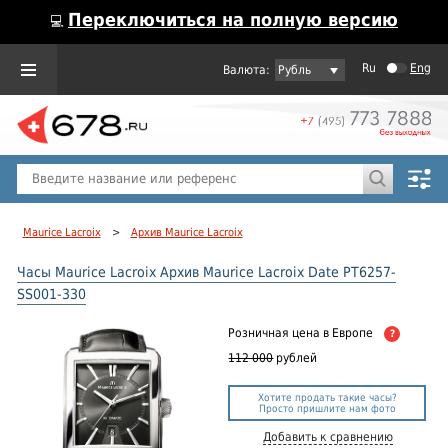
Переключиться на полную версию
💻
Ru
Eng
Рубль
Пол
Горячие предложения
Maurice Lacroix
>
Архив Maurice Lacroix
Часы Maurice Lacroix Архив Maurice Lacroix Date PT6257-
SS001-330
Розничная цена
в Европе
?
112 000
рублей
Хотите продать такие часы?
Просто пришлите нам фото
Добавить к сравнению