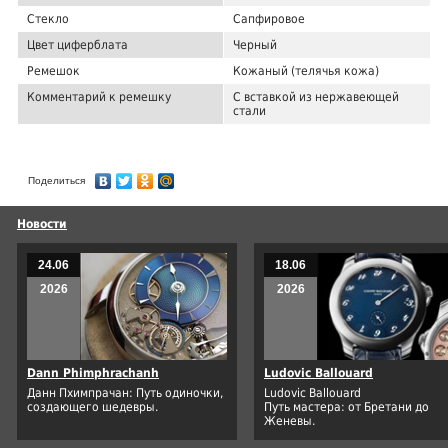
Стекло
Сапфировое
Цвет циферблата
Черный
Ремешок
Кожаный (телячья кожа)
Комментарий к ремешку
С вставкой из нержавеющей
стали
Поделиться
Новости
24.06
18.06
2026
2026
Dann Phimphrachanh
Ludovic Ballouard
Данн Пхимпрачан: Путь одиночки,
Ludovic Ballouard
создающего шедевры.
Путь мастера: от Бретани до
Женевы.