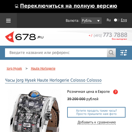
Переключиться на полную версию
💻
Ru
Eng
Рубль
Пол
Горячие предложения
Jorg Hysek
>
Haute Horlogerie
Часы Jorg Hysek Haute Horlogerie Colosso Colosso
Розничная цена
в Европе
?
39 200 000
рублей
Хотите продать такие часы?
Просто пришлите нам фото
Добавить к сравнению