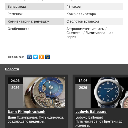
Запас хода
48 часов
Ремешок
Кожа аллигатора
Комментарий к ремешку
С золотой вставкой
Особенности
Астрономические часы /
Скелетон / Лимитированная
серия
Поделиться
Новости
24.06
18.06
2026
2026
Dann Phimphrachanh
Ludovic Ballouard
Данн Пхимпрачан: Путь одиночки,
Ludovic Ballouard
создающего шедевры.
Путь мастера: от Бретани до
Женевы.