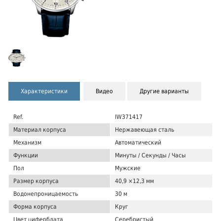
Характеристики
Видео
Другие варианты
Ref.
IW371417
Материал корпуса
Нержавеющая сталь
Механизм
Автоматический
Функции
Минуты / Секунды / Часы
Пол
Мужские
Размер корпуса
40,9 ×12,3 мм
Водонепроницаемость
30 м
Форма корпуса
Круг
Цвет циферблата
Серебристый