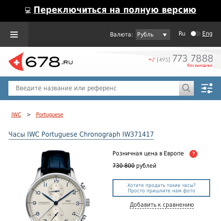
Переключиться на полную версию
💻
Ru
Eng
Рубль
Пол
Горячие предложения
IWC
>
Portuguese
Часы IWC Portuguese Chronograph IW371417
Розничная цена
в Европе
?
730 800
рублей
Хотите продать такие часы?
Просто пришлите нам фото
Добавить к сравнению