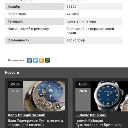
Калибр
79350
Запас хода
44 часа
Ремешок
Кожа аллигатора
Комментарий к ремешку
С вставкой из нержавеющей
стали
Особенности
Хронограф
Поделиться
Новости
24.06
18.06
2026
2026
Dann Phimphrachanh
Ludovic Ballouard
Данн Пхимпрачан: Путь одиночки,
Ludovic Ballouard
создающего шедевры.
Путь мастера: от Бретани до