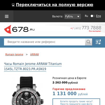
Переключиться на полную версию
💻
Ru
Eng
Рубль
Пол
Горячие предложения
Romain Jerome
>
ARRAW
Часы Romain Jerome ARRAW Titanium
1S45L.TZTR.8023.PR.ASN19
Розничная цена
в Европе
2 262 000
рублей
Горячее предложение
1 131 000
рублей
Хотите продать такие часы?
Просто пришлите нам фото