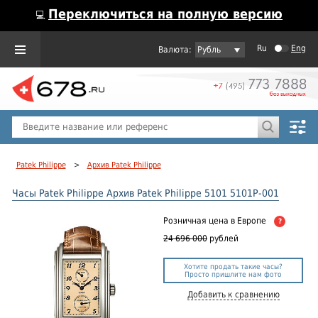
Переключиться на полную версию
💻
Ru
Eng
Рубль
Пол
Горячие предложения
Patek Philippe
>
Архив Patek Philippe
Часы Patek Philippe Архив Patek Philippe 5101 5101P-001
Розничная цена
в Европе
?
24 696 000
рублей
Хотите продать такие часы?
Просто пришлите нам фото
Добавить к сравнению