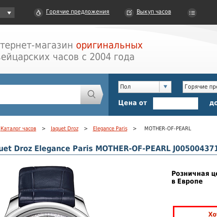
Горячие предложения
Выкуп часов
тернет-магазин
оригинальных
ейцарских часов с 2004 года
Пол
Горячие п
Цена от
д
Каталог часов
>
Jaquet Droz
>
Elegance Paris
>
MOTHER-OF-PEARL
uet Droz Elegance Paris MOTHER-OF-PEARL J00500437
Розничная ц
в Европе
Хо