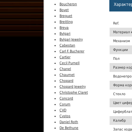
Характе
Boucheron
Bovet
Breguet
Breitling
Ref.
Breva
Материал 
Bvlgari
Bvlgari Jewelry
Механизм
Cabestan
Функции
Carl F. Bucherer
Cartier
Пол
Cecil Purnell
Размер ко
Chanel
Chaumet
Водонепро
Chopard
Форма кор
Chopard Jewelry
Christophe Claret
Стекло
Concord
Цвет цифе
Corum
CVD
Цифербла
Cvstos
Калибр
Daniel Roth
De Bethune
Запас хода