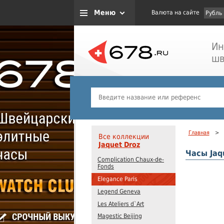
Меню
Валюта на сайте
Рубль
Ин
шв
Главная
>
Все коллекции
Jaquet Droz
Часы Jaq
Complication Chaux-de-
Fonds
Elegance Paris
Legend Geneva
Les Ateliers d`Art
Magestic Beijing