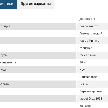
ристики
Другие варианты
J005004371
корпуса
Белое золото
Автоматический
Часы / Минуты
Женские
рпуса
35 x 10.4 мм
ницаемость
30 м
пуса
Круг
Сапфировое
рблата
Белый
т
Перламутровый
Jaquet Droz 2653
68 часов