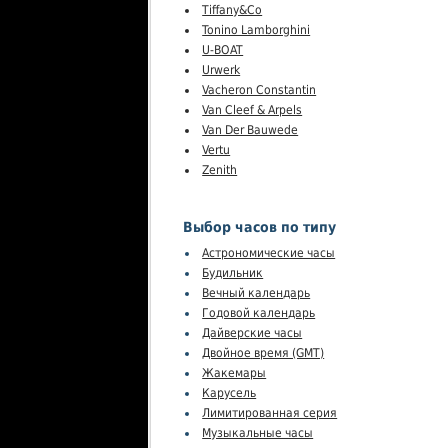
Tiffany&Co
Tonino Lamborghini
U-BOAT
Urwerk
Vacheron Constantin
Van Cleef & Arpels
Van Der Bauwede
Vertu
Zenith
Выбор часов по типу
Астрономические часы
Будильник
Вечный календарь
Годовой календарь
Дайверские часы
Двойное время (GMT)
Жакемары
Карусель
Лимитированная серия
Музыкальные часы