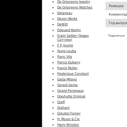
De Grisogono Jewelry
Ремешок
De Grisogono Watches
Delaneau
Комментар
Devon Works
Год выпус
DeWitt
Edouard Koehn
Erwin Sattler (Эрвин
Поделиться
Саттлер)
F. P. Journe
Favre-Leuba
Franc Vila
Franck Dubarry
Franck Muller
Frederique Constant
GaGa Milano
Gerald Genta
Girard-Perregaux
Glashutte Original
Graff
Graham
Greubel Forsey
H. Moser & Cie
Harry Winston