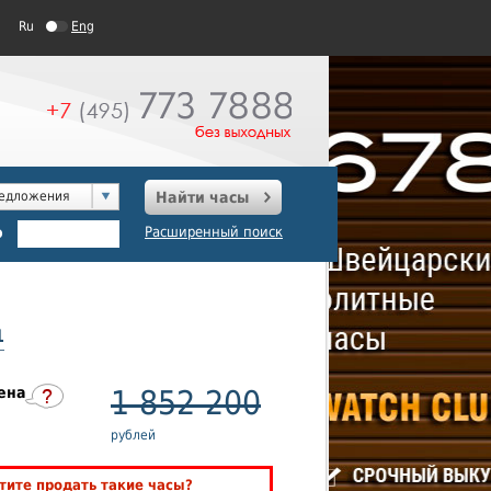
Ru
Eng
редложения
Найти часы
о
Расширенный поиск
1
ена
1 852 200
рублей
тите продать такие часы?