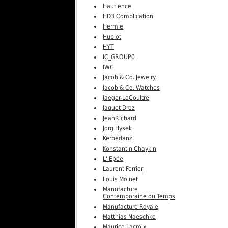
Hautlence
HD3 Complication
Hermle
Hublot
HYT
IC_GROUP0
IWC
Jacob & Co. Jewelry
Jacob & Co. Watches
Jaeger-LeCoultre
Jaquet Droz
JeanRichard
Jorg Hysek
Kerbedanz
Konstantin Chaykin
L' Epée
Laurent Ferrier
Louis Moinet
Manufacture
Contemporaine du Temps
Manufacture Royale
Matthias Naeschke
Maurice Lacroix