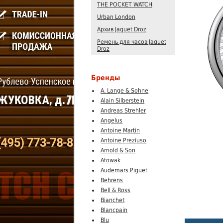
THE POCKET WATCH
Urban London
Архив Jaquet Droz
Ремень для часов Jaquet
Droz
Бренды
A. Lange & Sohne
Alain Silberstein
Andreas Strehler
Angelus
Antoine Martin
Antoine Preziuso
Arnold & Son
Atowak
Audemars Piguet
Behrens
Bell & Ross
Bianchet
Blancpain
Blu