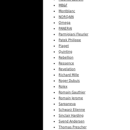
MB&F
Montblanc
NORQAIN
Omega
PANERAI
Parmigiani Fleurier
Patek Philippe
Piaget
Quinting
Rebellion
Ressence
Revelation
Richard Mille
Roger Dubuis
Rolex
Romain Gauthier
Romain Jerome
Sarpaneva
Schwarz Etienne
Sinclair Harding
Svend Andersen
Thomas Prescher