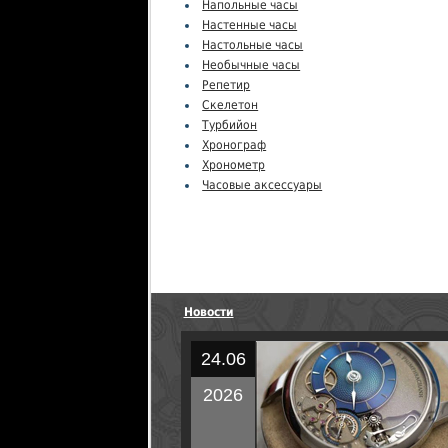
Напольные часы
Настенные часы
Настольные часы
Необычные часы
Репетир
Скелетон
Турбийон
Хронограф
Хронометр
Часовые аксессуары
Новости
24.06
2026