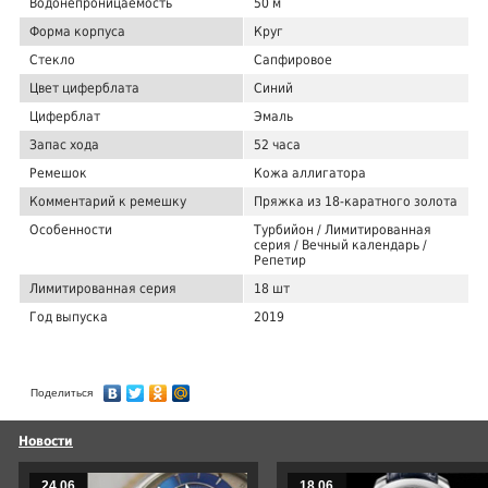
Водонепроницаемость
50 м
Форма корпуса
Круг
Стекло
Сапфировое
Цвет циферблата
Синий
Циферблат
Эмаль
Запас хода
52 часа
Ремешок
Кожа аллигатора
Комментарий к ремешку
Пряжка из 18-каратного золота
Особенности
Турбийон / Лимитированная
серия / Вечный календарь /
Репетир
Лимитированная серия
18 шт
Год выпуска
2019
Поделиться
Новости
24.06
18.06