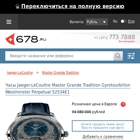
Переключиться на полную версию
💻
Ru
Eng
Рубль
Пол
Горячие предложения
Jaeger-LeCoultre
>
Master Grande Tradition
Часы Jaeger-LeCoultre Master Grande Tradition Gyrotourbillon
Westminster Perpetual 52534E1
Розничная цена
в Европе
?
94 080 000
рублей
Хотите продать такие часы?
Просто пришлите нам фото
Добавить к сравнению