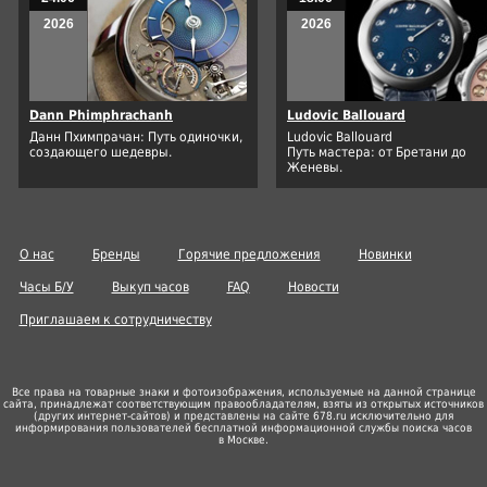
2026
2026
Dann Phimphrachanh
Ludovic Ballouard
Данн Пхимпрачан: Путь одиночки,
Ludovic Ballouard
создающего шедевры.
Путь мастера: от Бретани до
Женевы.
О нас
Бренды
Горячие предложения
Новинки
Часы Б/У
Выкуп часов
FAQ
Новости
Приглашаем к сотрудничеству
Все права на товарные знаки и фотоизображения, используемые на данной странице
сайта, принадлежат соответствующим правообладателям, взяты из открытых источников
(других
интернет-сайтов
) и представлены на сайте 678.ru исключительно для
информирования пользователей бесплатной информационной службы поиска часов
в Москве.