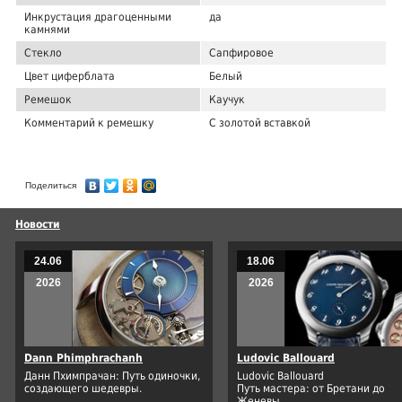
Инкрустация драгоценными
да
камнями
Стекло
Сапфировое
Цвет циферблата
Белый
Ремешок
Каучук
Комментарий к ремешку
С золотой вставкой
Поделиться
Новости
24.06
18.06
2026
2026
Dann Phimphrachanh
Ludovic Ballouard
Данн Пхимпрачан: Путь одиночки,
Ludovic Ballouard
создающего шедевры.
Путь мастера: от Бретани до
Женевы.