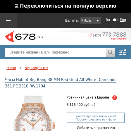
Переключиться на полную версию
💻
Ru
Eng
Рубль
Пол
Горячие предложения
Hublot
>
Big Bang 38 MM
Часы Hublot Big Bang 38 MM Red Gold All White Diamonds
361.PE.2010.RW.1704
Розничная цена
в Европе
?
3 116 400
рублей
Хотите продать такие часы?
Просто пришлите нам фото
Добавить к сравнению