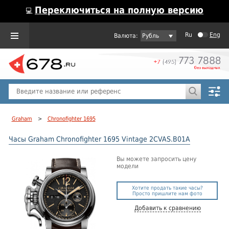
Переключиться на полную версию
💻
Ru
Eng
Рубль
Пол
Горячие предложения
Graham
>
Chronofighter 1695
Часы Graham Chronofighter 1695 Vintage 2CVAS.B01A
Вы можете запросить цену
модели
Хотите продать такие часы?
Просто пришлите нам фото
Добавить к сравнению