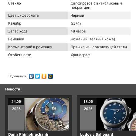
Стекло
Сапфировое с антибликовым
покрытием
Цвет циферблата
Черный
Калибр
G1747
Запас хода
48 часов
Ремешок
Кожаный (телячья кожа)
Комментарий к ремешку
Пряжка из нержавеющей стали
Особенности
Хронограф
Поделиться
Новости
24.06
18.06
2026
2026
Dann Phimphrachanh
Ludovic Ballouard