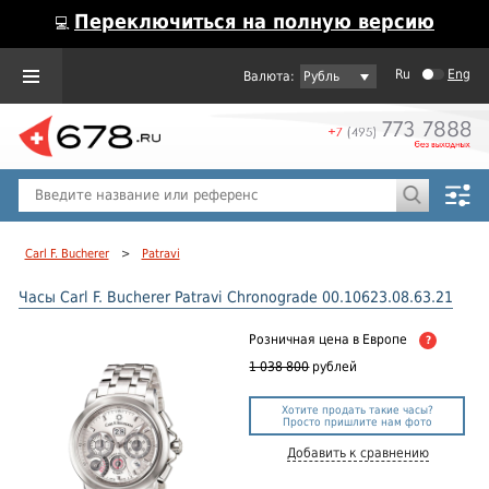
Переключиться на полную версию
💻
Ru
Eng
Рубль
Пол
Горячие предложения
Carl F. Bucherer
>
Patravi
Часы Carl F. Bucherer Patravi Chronograde 00.10623.08.63.21
Розничная цена
в Европе
?
1 038 800
рублей
Хотите продать такие часы?
Просто пришлите нам фото
Добавить к сравнению