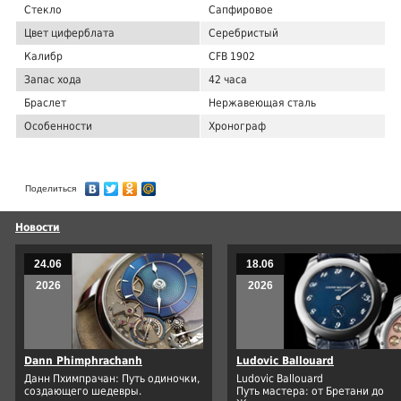
Стекло
Сапфировое
Цвет циферблата
Серебристый
Калибр
CFB 1902
Запас хода
42 часа
Браслет
Нержавеющая сталь
Особенности
Хронограф
Поделиться
Новости
24.06
18.06
2026
2026
Dann Phimphrachanh
Ludovic Ballouard
Данн Пхимпрачан: Путь одиночки,
Ludovic Ballouard
создающего шедевры.
Путь мастера: от Бретани до