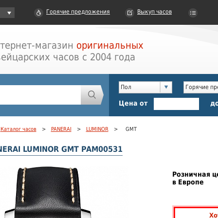
Горячие предложения
Выкуп часов
тернет-магазин
оригинальных
ейцарских часов с 2004 года
Пол
Горячие п
Цена от
д
Каталог часов
>
PANERAI
>
LUMINOR
>
GMT
NERAI LUMINOR GMT PAM00531
Розничная ц
в Европе
Хо