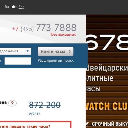
Ru
Eng
редложения
Найти часы
о
Расширенный поиск
ена
872 200
рублей
тите продать такие часы?