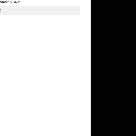
ющей стали
)