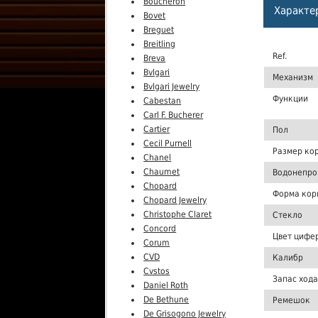
Boucheron
Характе
Bovet
Breguet
Breitling
Ref.
Breva
Bvlgari
Механизм
Bvlgari Jewelry
Функции
Cabestan
Carl F. Bucherer
Cartier
Пол
Cecil Purnell
Размер ко
Chanel
Chaumet
Водонепро
Chopard
Форма кор
Chopard Jewelry
Christophe Claret
Стекло
Concord
Цвет цифе
Corum
CVD
Калибр
Cvstos
Запас хода
Daniel Roth
De Bethune
Ремешок
De Grisogono Jewelry