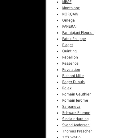
MB&F
Montblanc
NORQAIN
Omega
PANERAI
Parmigiani Fleurier
Patek Philippe
Piaget
Quinting
Rebellion
Ressence
Revelation
Richard Mille
Roger Dubuis
Rolex
Romain Gauthier
Romain Jerome
Sarpaneva
Schwarz Etienne
Sinclair Harding
Svend Andersen
Thomas Prescher
Tiffany&Co