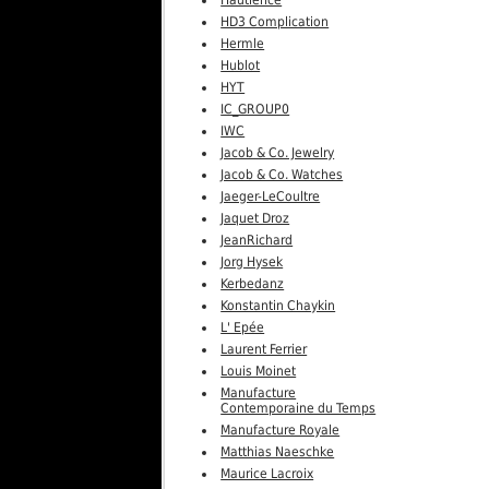
Hautlence
HD3 Complication
Hermle
Hublot
HYT
IC_GROUP0
IWC
Jacob & Co. Jewelry
Jacob & Co. Watches
Jaeger-LeCoultre
Jaquet Droz
JeanRichard
Jorg Hysek
Kerbedanz
Konstantin Chaykin
L' Epée
Laurent Ferrier
Louis Moinet
Manufacture
Contemporaine du Temps
Manufacture Royale
Matthias Naeschke
Maurice Lacroix