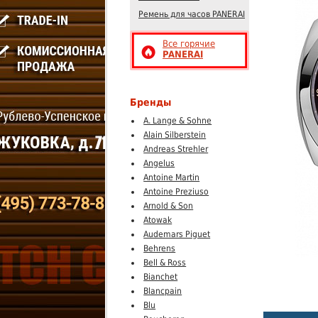
Ремень для часов PANERAI
Все горячие
PANERAI
Бренды
A. Lange & Sohne
Alain Silberstein
Andreas Strehler
Angelus
Antoine Martin
Antoine Preziuso
Arnold & Son
Atowak
Audemars Piguet
Behrens
Bell & Ross
Bianchet
Blancpain
Blu