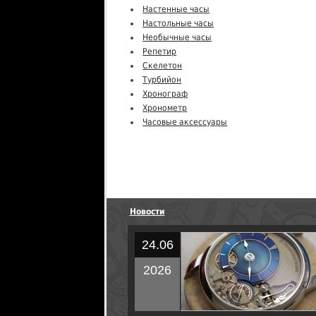
Настенные часы
Настольные часы
Необычные часы
Репетир
Скелетон
Турбийон
Хронограф
Хронометр
Часовые аксессуары
Новости
24.06
2026