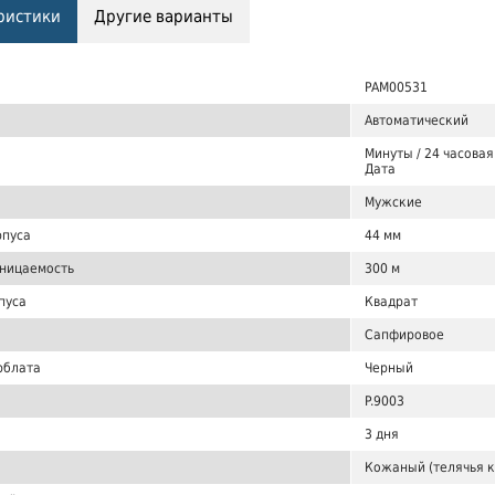
ристики
Другие варианты
PAM00531
Автоматический
Минуты / 24 часовая
Дата
Мужские
рпуса
44 мм
ницаемость
300 м
пуса
Квадрат
Сапфировое
рблата
Черный
P.9003
3 дня
Кожаный (телячья 