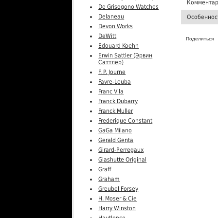
Комментар
De Grisogono Watches
Delaneau
Особеннос
Devon Works
DeWitt
Поделиться
Edouard Koehn
Erwin Sattler (Эрвин
Саттлер)
F. P. Journe
Favre-Leuba
Franc Vila
Franck Dubarry
Franck Muller
Frederique Constant
GaGa Milano
Gerald Genta
Girard-Perregaux
Glashutte Original
Graff
Graham
Greubel Forsey
H. Moser & Cie
Harry Winston