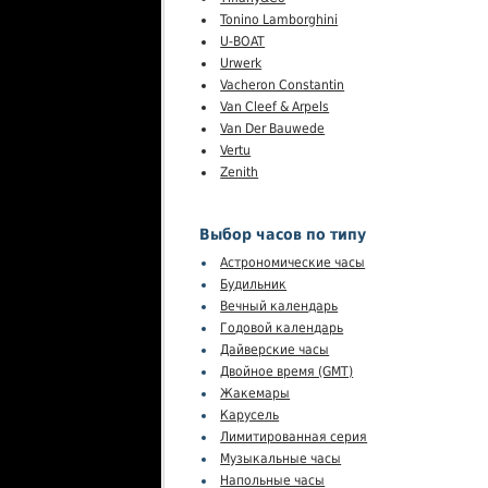
Tonino Lamborghini
U-BOAT
Urwerk
Vacheron Constantin
Van Cleef & Arpels
Van Der Bauwede
Vertu
Zenith
Выбор часов по типу
Астрономические часы
Будильник
Вечный календарь
Годовой календарь
Дайверские часы
Двойное время (GMT)
Жакемары
Карусель
Лимитированная серия
Музыкальные часы
Напольные часы