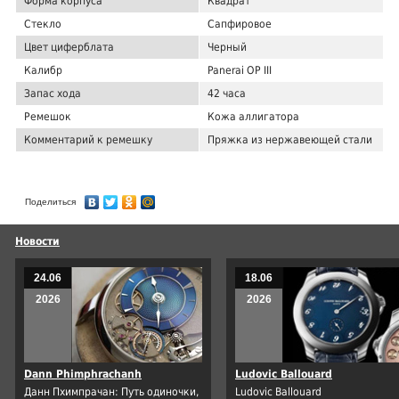
Форма корпуса
Квадрат
Стекло
Сапфировое
Цвет циферблата
Черный
Калибр
Panerai OP III
Запас хода
42 часа
Ремешок
Кожа аллигатора
Комментарий к ремешку
Пряжка из нержавеющей стали
Поделиться
Новости
24.06
18.06
2026
2026
Dann Phimphrachanh
Ludovic Ballouard
Данн Пхимпрачан: Путь одиночки,
Ludovic Ballouard