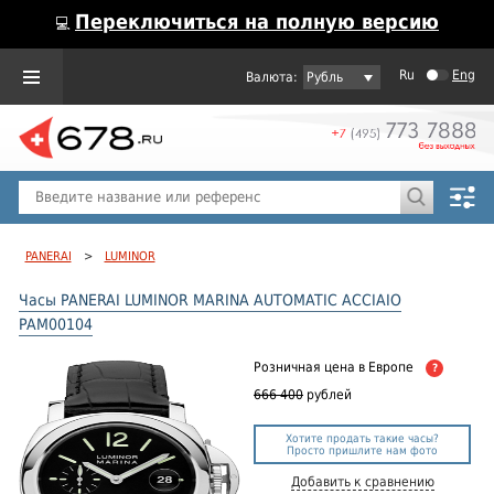
Переключиться на полную версию
💻
Ru
Eng
Рубль
Пол
Горячие предложения
PANERAI
>
LUMINOR
Часы PANERAI LUMINOR MARINA AUTOMATIC ACCIAIO
PAM00104
Розничная цена
в Европе
?
666 400
рублей
Хотите продать такие часы?
Просто пришлите нам фото
Добавить к сравнению