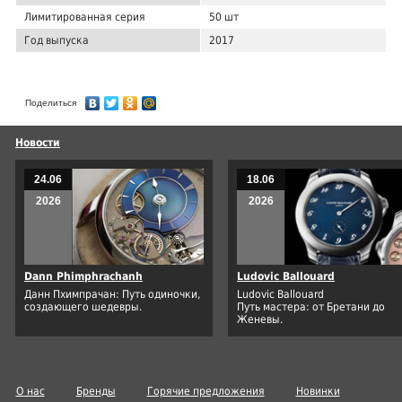
Лимитированная серия
50 шт
Год выпуска
2017
Поделиться
Новости
24.06
18.06
2026
2026
Dann Phimphrachanh
Ludovic Ballouard
Данн Пхимпрачан: Путь одиночки,
Ludovic Ballouard
создающего шедевры.
Путь мастера: от Бретани до
Женевы.
О нас
Бренды
Горячие предложения
Новинки