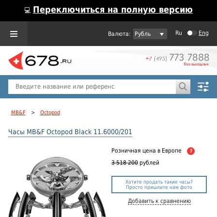
Переключиться на полную версию
💻
Ru
Eng
Рубль
Пол
Горячие предложения
MB&F
>
Octopod
Часы MB&F Octopod Black 11.6000/201
Розничная цена
в Европе
?
3 518 200
рублей
Хотите продать такие часы?
Просто пришлите нам фото
Добавить к сравнению