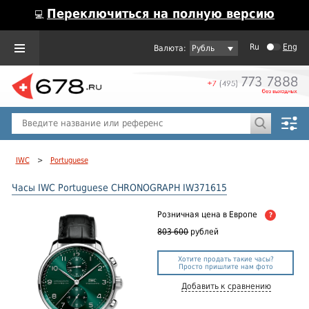
Переключиться на полную версию
💻
Ru
Eng
Рубль
Пол
Горячие предложения
IWC
>
Portuguese
Часы IWC Portuguese CHRONOGRAPH IW371615
Розничная цена
в Европе
?
803 600
рублей
Хотите продать такие часы?
Просто пришлите нам фото
Добавить к сравнению