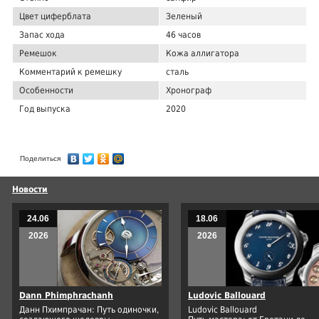
Цвет циферблата
Зеленый
Запас хода
46 часов
Ремешок
Кожа аллигатора
Комментарий к ремешку
сталь
Особенности
Хронограф
Год выпуска
2020
Поделиться
Новости
24.06
18.06
2026
2026
Dann Phimphrachanh
Ludovic Ballouard
Данн Пхимпрачан: Путь одиночки,
Ludovic Ballouard