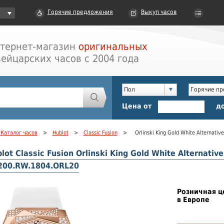
Горячие предложения
Выкуп часов
тернет-магазин
оригинальных
ейцарских часов с 2004 года
Пол
Горячие п
Цена от
д
Каталог часов
>
Hublot
>
Classic Fusion
>
Orlinski King Gold White Alternati
ot Classic Fusion Orlinski King Gold White Alternati
200.RW.1804.ORL20
Розничная ц
в Европе