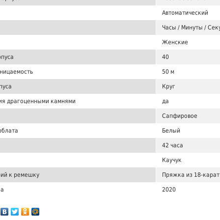
Автоматический
Часы / Минуты / Се
Женские
рпуса
40
ницаемость
50 м
пуса
Круг
ия драгоценными камнями
да
Сапфировое
рблата
Белый
42 часа
Каучук
ий к ремешку
Пряжка из 18-карат
ка
2020