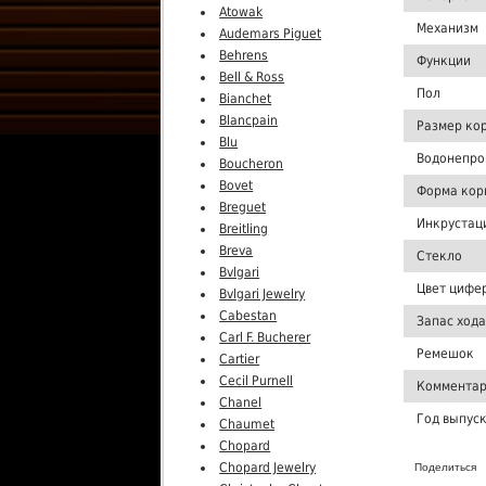
Atowak
Механизм
Audemars Piguet
Behrens
Функции
Bell & Ross
Пол
Bianchet
Blancpain
Размер ко
Blu
Водонепро
Boucheron
Bovet
Форма кор
Breguet
Инкрустац
Breitling
Breva
Стекло
Bvlgari
Цвет цифе
Bvlgari Jewelry
Cabestan
Запас хода
Carl F. Bucherer
Ремешок
Cartier
Cecil Purnell
Комментар
Chanel
Год выпус
Chaumet
Chopard
Chopard Jewelry
Поделиться