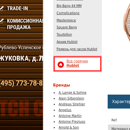
Big Bang 44 MM
Complications
Masterpiece
Square Bang
Tourbillon
Архив Hublot
Ремень для часов Hublot
Все горячие
Hublot
Бренды
A. Lange & Sohne
Alain Silberstein
Характе
Andreas Strehler
Angelus
Antoine Martin
Ref.
Antoine Preziuso
Arnold & Son
Материал 