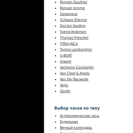
Romain Gauthier
Romain Jerome
Sarpaneva
Schwarz Etienne
Sinclair Harding
Svend Andersen
Thomas Prescher
Tiffany&Co
Tonino Lamborghini
U-BOAT
Urwerk
Vacheron Constantin
Van Cleef & Arpels
Van Der Bauwede
Vertu
Zenith
Выбор часов по типу
Астрономические часы
Будильник
Вечный календарь