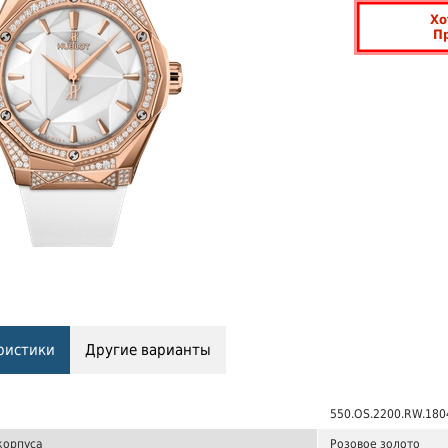
Хо
П
ристики
Другие варианты
550.OS.2200.RW.180
корпуса
Розовое золото