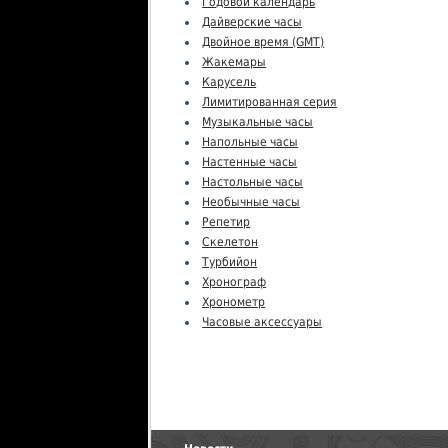
Годовой календарь
Дайверские часы
Двойное время (GMT)
Жакемары
Карусель
Лимитированная серия
Музыкальные часы
Напольные часы
Настенные часы
Настольные часы
Необычные часы
Репетир
Скелетон
Турбийон
Хронограф
Хронометр
Часовые аксессуары