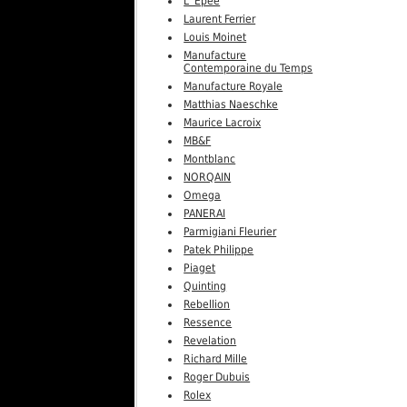
L' Epée
Laurent Ferrier
Louis Moinet
Manufacture
Contemporaine du Temps
Manufacture Royale
Matthias Naeschke
Maurice Lacroix
MB&F
Montblanc
NORQAIN
Omega
PANERAI
Parmigiani Fleurier
Patek Philippe
Piaget
Quinting
Rebellion
Ressence
Revelation
Richard Mille
Roger Dubuis
Rolex