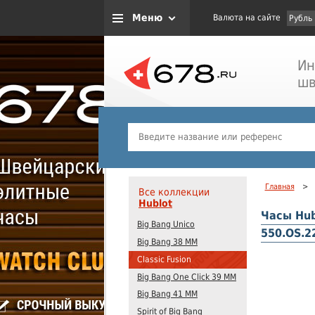
Меню
Валюта на сайте
Рубль
Ин
шв
Главная
>
Все коллекции
Hublot
Часы Hubl
Big Bang Unico
550.OS.2
Big Bang 38 MM
Classic Fusion
Big Bang One Click 39 MM
Big Bang 41 MM
Spirit of Big Bang