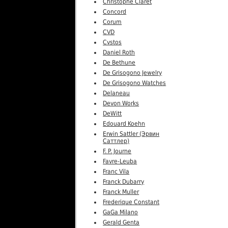
Christophe Claret
Concord
Corum
CVD
Cvstos
Daniel Roth
De Bethune
De Grisogono Jewelry
De Grisogono Watches
Delaneau
Devon Works
DeWitt
Edouard Koehn
Erwin Sattler (Эрвин
Саттлер)
F. P. Journe
Favre-Leuba
Franc Vila
Franck Dubarry
Franck Muller
Frederique Constant
GaGa Milano
Gerald Genta