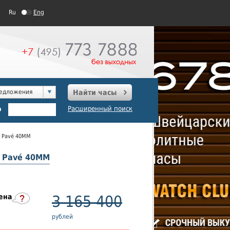
Ru
Eng
редложения
Найти часы
о
Расширенный поиск
ve Pavé 40MM
ve Pavé 40MM
ена
3 165 400
рублей