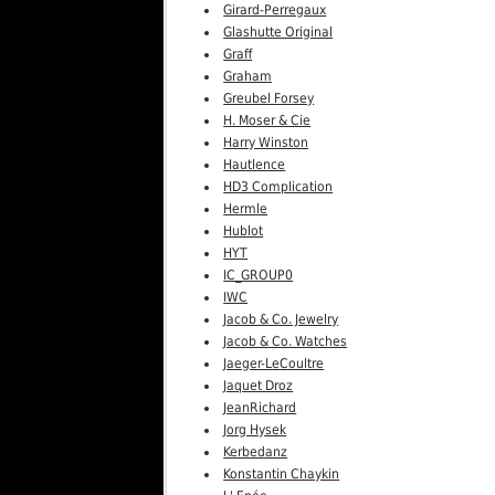
Girard-Perregaux
Glashutte Original
Graff
Graham
Greubel Forsey
H. Moser & Cie
Harry Winston
Hautlence
HD3 Complication
Hermle
Hublot
HYT
IC_GROUP0
IWC
Jacob & Co. Jewelry
Jacob & Co. Watches
Jaeger-LeCoultre
Jaquet Droz
JeanRichard
Jorg Hysek
Kerbedanz
Konstantin Chaykin