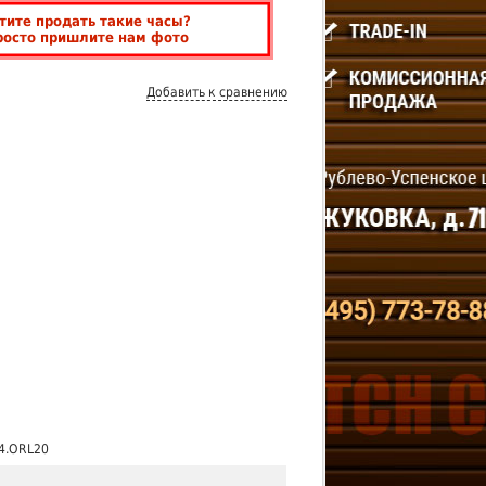
тите продать такие часы?
росто пришлите нам фото
Добавить к сравнению
4.ORL20