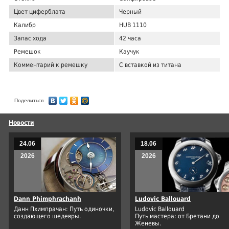
Цвет циферблата
Черный
Калибр
HUB 1110
Запас хода
42 часа
Ремешок
Каучук
Комментарий к ремешку
С вставкой из титана
Поделиться
Новости
24.06
18.06
2026
2026
Dann Phimphrachanh
Ludovic Ballouard
Данн Пхимпрачан: Путь одиночки,
Ludovic Ballouard
создающего шедевры.
Путь мастера: от Бретани до
Женевы.