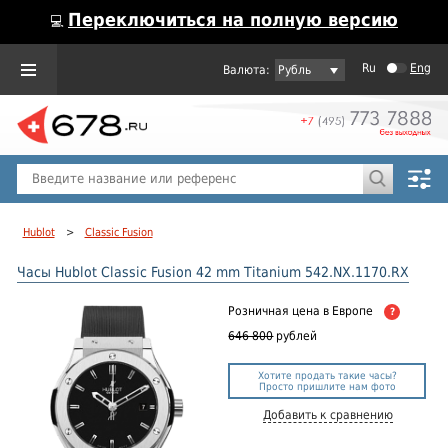
Переключиться на полную версию
💻
Ru
Eng
Рубль
Пол
Горячие предложения
Hublot
>
Classic Fusion
Часы Hublot Classic Fusion 42 mm Titanium 542.NX.1170.RX
Розничная цена
в Европе
?
646 800
рублей
Хотите продать такие часы?
Просто пришлите нам фото
Добавить к сравнению