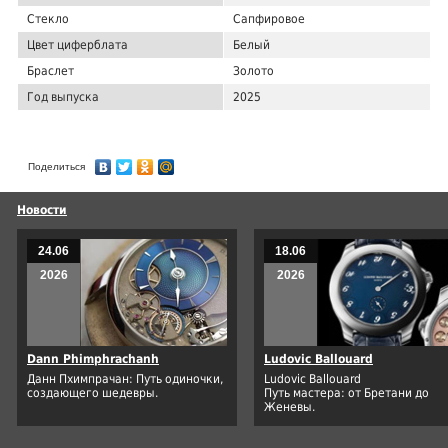
Стекло
Сапфировое
Цвет циферблата
Белый
Браслет
Золото
Год выпуска
2025
Поделиться
Новости
24.06
18.06
2026
2026
Dann Phimphrachanh
Ludovic Ballouard
Данн Пхимпрачан: Путь одиночки,
Ludovic Ballouard
создающего шедевры.
Путь мастера: от Бретани до
Женевы.