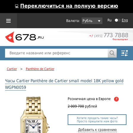
Переключиться на полную версию
💻
Ru
Eng
Рубль
Пол
Горячие предложения
Cartier
>
Panthère de Cartier
Часы Cartier Panthère de Cartier small model 18K yellow gold
WGPN0059
Розничная цена
в Европе
?
2 009 700
рублей
Хотите продать такие часы?
Просто пришлите нам фото
Добавить к сравнению