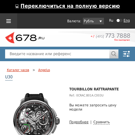
Переключиться на полную версию
💻
Ru
Eng
Рубль
Пол
Горячие предложения
Каталог часов
>
Angelus
U30
TOURBILLON RATTRAPANTE
Ref.: 0CRAC.B01A.C003U
Вы можете запросить цену
модели
Подробнее
|
Сравнить